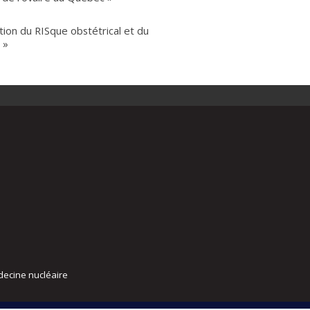
stion du RISque obstétrical et du
 »
decine nucléaire