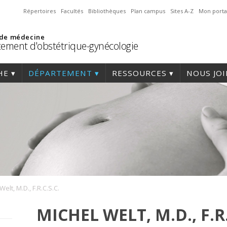
Répertoires
Facultés
Bibliothèques
Plan campus
Sites A-Z
Mon porta
 de médecine
ement d'obstétrique-gynécologie
HE
DÉPARTEMENT
RESSOURCES
NOUS JO
Welt, M.D., F.R.C.S.C.
MICHEL WELT, M.D., F.R.