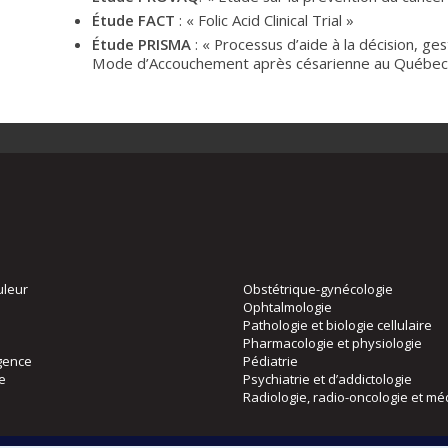
Étude FACT
: « Folic Acid Clinical Trial »
Étude PRISMA
: « Processus d’aide à la décision, ge
Mode d’Accouchement après césarienne au Québec
uleur
Obstétrique-gynécologie
Ophtalmologie
Pathologie et biologie cellulaire
Pharmacologie et physiologie
gence
Pédiatrie
ie
Psychiatrie et d’addictologie
Radiologie, radio-oncologie et mé