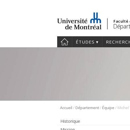
Faculté
Départ
ÉTUDES
RECHERC
/
/
/
Accueil
Département
Équipe
Michel 
Historique
Mission