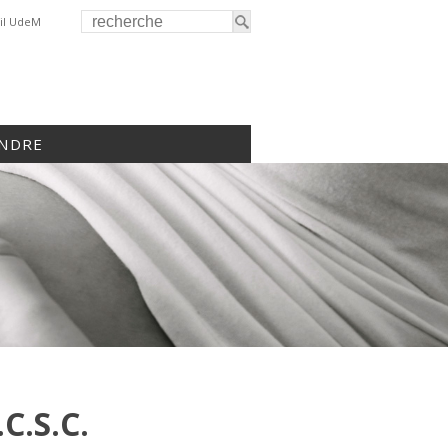
il UdeM
INDRE
C.S.C.