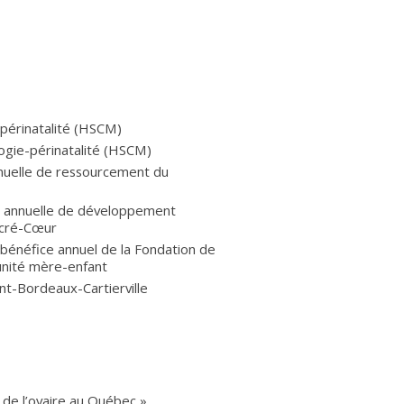
périnatalité (HSCM)
logie-périnatalité (HSCM)
nnuelle de ressourcement du
ée annuelle de développement
acré-Cœur
 bénéfice annuel de la Fondation de
’unité mère-enfant
nt-Bordeaux-Cartierville
r de l’ovaire au Québec »