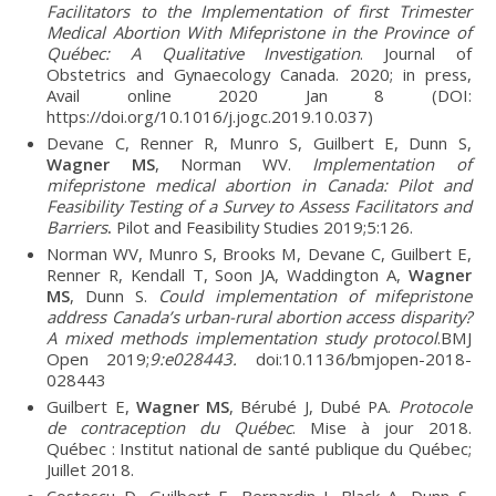
Facilitators to the Implementation of first Trimester
Medical Abortion With Mifepristone in the Province of
Québec: A Qualitative Investigation
. Journal of
Obstetrics and Gynaecology Canada. 2020; in press,
Avail online 2020 Jan 8 (DOI:
https://doi.org/10.1016/j.jogc.2019.10.037)
Devane C, Renner R, Munro S, Guilbert E, Dunn S,
Wagner MS
, Norman WV.
Implementation of
mifepristone medical abortion in Canada: Pilot and
Feasibility Testing of a Survey to Assess Facilitators and
Barriers
.
Pilot and Feasibility Studies 2019;5:126.
Norman WV, Munro S, Brooks M, Devane C, Guilbert E,
Renner R, Kendall T, Soon JA, Waddington A,
Wagner
MS
, Dunn S.
Could implementation of mifepristone
address Canada’s urban-rural abortion access disparity?
A mixed methods implementation study protocol
.BMJ
Open 2019;
9:e028443.
doi:10.1136/bmjopen-2018-
028443
Guilbert E,
Wagner MS
, Bérubé J, Dubé PA.
Protocole
de contraception du Québec
. Mise à jour 2018.
Québec : Institut national de santé publique du Québec;
Juillet 2018.
Costescu D, Guilbert E, Bernardin J, Black A, Dunn S,