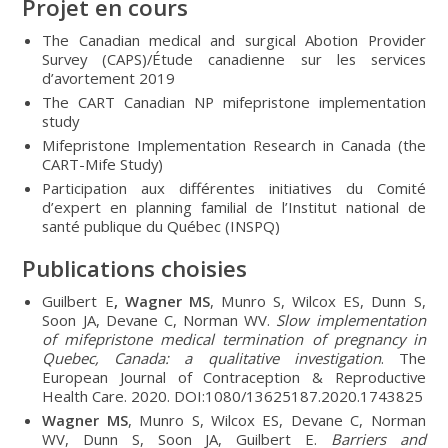
Projet en cours
The Canadian medical and surgical Abotion Provider
Survey (CAPS)/Étude canadienne sur les services
d’avortement 2019
The CART Canadian NP mifepristone implementation
study
Mifepristone Implementation Research in Canada (the
CART-Mife Study)
Participation aux différentes initiatives du Comité
d’expert en planning familial de l’Institut national de
santé publique du Québec (INSPQ)
Publications choisies
Guilbert E
, Wagner MS
, Munro S, Wilcox ES, Dunn S,
Soon JA, Devane C, Norman WV.
Slow implementation
of mifepristone medical termination of pregnancy in
Quebec, Canada: a qualitative investigation
. The
European Journal of Contraception & Reproductive
Health Care. 2020. DOI:1080/13625187.2020.1743825
Wagner MS
, Munro S, Wilcox ES, Devane C, Norman
WV, Dunn S, Soon JA, Guilbert E.
Barriers and