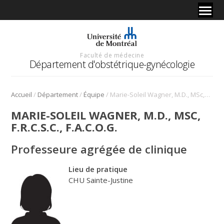
Faculté de médecine
Département d'obstétrique-gynécologie
/
/
/
Accueil
Département
Équipe
Marie-Soleil Wagner, M.D., MSc, F.R.C.S.C., F.A.C.O.G.
MARIE-SOLEIL WAGNER, M.D., MSC,
F.R.C.S.C., F.A.C.O.G.
Professeure agrégée de clinique
Lieu de pratique
CHU Sainte-Justine