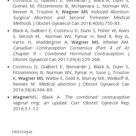
Gomes M, Fitzsimmons B, McNamara L, Norman WV,
Renner R, Trouton K,
Wagner MS
.
Induced Abortion:
Surgical Abortion and Second Trimester Medical
Methods
. J Obstet Gynaecol Can 2018:40(6):750-83
.
Black A, Guilbert E, Costescu D, Dunn S, Fisher W, Kives
S, Mirosh M, Norman WV, Pymar H, Reid R, Roy G,
Varto H, Waddington A,
Wagner MS
, Whelan AM.
Canadian Contraception Consensus (Part 4 of 4):
Chapter 9 – Combined Hormonal Contraception
. J
Obstet Gynaecol Can 2017;39(4):229-268.
Costescu D, Guilbert E, Bernardin J, Black A, Dunn S,
Fitzsimmons B, Norman WV, Pymar H, Soon J, Trouton
K,
Wagner MS
, Wiebe E, Gold K, Murray ME, Winikoff B,
Reeves M.
Medical abortion
. J Obstet Gynaecol Can
2016:38(4):366-89
.
Wagner
MS, Black A.
The combined contraceptive
vaginal ring: an update
. Curr Obstet Gynecol Rep
2016;5:1-12.
Historique