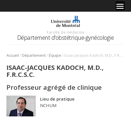
Faculté de médecine
Département d'obstétrique-gynécologie
/
/
/
Accueil
Département
Équipe
Isaac-Jacques Kadoch, M.D., F.R.C.S.C.
ISAAC-JACQUES KADOCH, M.D.,
F.R.C.S.C.
Professeur agrégé de clinique
Lieu de pratique
NCHUM