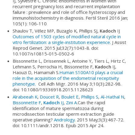
IJ, Sylvestre C. Chronic endometritis in women with
recurrent pregnancy loss and recurrent implantation
failure : prevalence and role of office hysteroscopy and
immunohistochemistry in diagnosis. Fertil Steril 2016 Jan;
105(1): 106-110
Shaulov T, Vélez MP, Buzaglo K, Phillips SJ,
Kadoch
IJ
Outcomes of 1503 cycles of modified natural cycle in
vitro fertilization: a single-institution experience.
J Assist
Reprod Genet. 2015 Jul;32(7):1043-8. doi:
10.1007/s10815-015-0502-6
Bissonnette L, Drissennek L, Antoine Y, Tiers L, Hirtz C,
Lehmann S, Perrochia H, Bissonnette F,
Kadoch
IJ,
Haouzi D, Hamamah S.
Human S100A10 plays a crucial
role in the acquisition of the endometrial receptivity
phenotype.
Cell Adh Migr. 2016 May 3;10(3):282-98.
doi: 10.1080/19336918.2015.1128623
Alrabeeah K
,
Doucet R
,
Boulet E
,
Phillips S
,
Al-Hathal N
,
Bissonnette F
,
Kadoch
IJ
,
Zini A
.Can the rapid
identification of mature spermatozoa during
microdissection testicular sperm extraction guide
operative planning?
Andrology.
2015 May;3(3):467-72.
doi: 10.1111/andr.12018. Epub 2015 Apr 24.