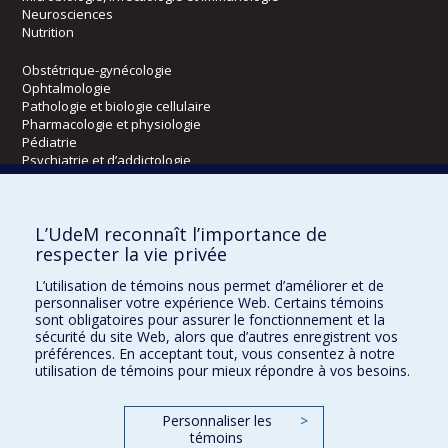
Neurosciences
Nutrition
Obstétrique-gynécologie
Ophtalmologie
Pathologie et biologie cellulaire
Pharmacologie et physiologie
Pédiatrie
Psychiatrie et d’addictologie
Radiologie, radio-oncologie et médecine nucléaire
L’UdeM reconnaît l’importance de
Écoles
respecter la vie privée
Kinésiologie et des sciences de l’activité physique
L’utilisation de témoins nous permet d’améliorer et de
Orthophonie et audiologie
personnaliser votre expérience Web. Certains témoins
Réadaptation
sont obligatoires pour assurer le fonctionnement et la
sécurité du site Web, alors que d’autres enregistrent vos
préférences. En acceptant tout, vous consentez à notre
Directions
utilisation de témoins pour mieux répondre à vos besoins.
DPC
CPASS
Personnaliser les
>
Éthique clinique
témoins