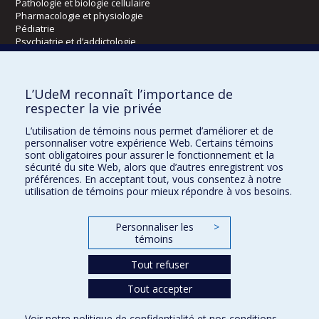
Pathologie et biologie cellulaire
Pharmacologie et physiologie
Pédiatrie
Psychiatrie et d’addictologie
Radiologie, radio-oncologie et médecine nucléaire
L’UdeM reconnaît l’importance de
Écoles
respecter la vie privée
Kinésiologie et des sciences de l’activité physique
L’utilisation de témoins nous permet d’améliorer et de
Orthophonie et audiologie
personnaliser votre expérience Web. Certains témoins
Réadaptation
sont obligatoires pour assurer le fonctionnement et la
sécurité du site Web, alors que d’autres enregistrent vos
préférences. En acceptant tout, vous consentez à notre
Directions
utilisation de témoins pour mieux répondre à vos besoins.
DPC
CPASS
Personnaliser les
>
Éthique clinique
témoins
Tout refuser
Tout accepter
Voir notre
politique de confidentialité
et nos
conditions