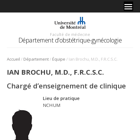
Faculté de médecine
Département d'obstétrique-gynécologie
/
/
/
Accueil
Département
Équipe
Ian Brochu, M.D., F.R.C.S.C.
IAN BROCHU, M.D., F.R.C.S.C.
Chargé d’enseignement de clinique
Lieu de pratique
NCHUM