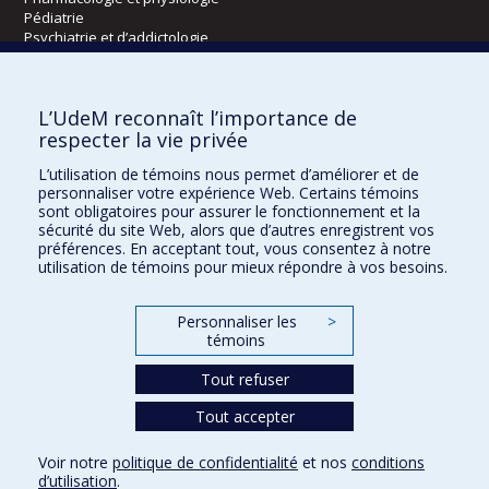
Pédiatrie
Psychiatrie et d’addictologie
Radiologie, radio-oncologie et médecine nucléaire
L’UdeM reconnaît l’importance de
Écoles
respecter la vie privée
Kinésiologie et des sciences de l’activité physique
L’utilisation de témoins nous permet d’améliorer et de
Orthophonie et audiologie
personnaliser votre expérience Web. Certains témoins
Réadaptation
sont obligatoires pour assurer le fonctionnement et la
sécurité du site Web, alors que d’autres enregistrent vos
préférences. En acceptant tout, vous consentez à notre
Directions
utilisation de témoins pour mieux répondre à vos besoins.
DPC
CPASS
Personnaliser les
>
Éthique clinique
témoins
Tout refuser
Tout accepter
Voir notre
politique de confidentialité
et nos
conditions
Confidentialité
Conditions d’utilisation
Paramètres des témoins
d’utilisation
.