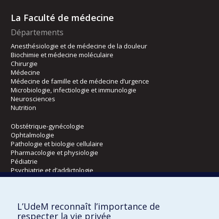
La Faculté de médecine
Départements
Anesthésiologie et de médecine de la douleur
Biochimie et médecine moléculaire
Chirurgie
Médecine
Médecine de famille et de médecine d’urgence
Microbiologie, infectiologie et immunologie
Neurosciences
Nutrition
Obstétrique-gynécologie
Ophtalmologie
Pathologie et biologie cellulaire
Pharmacologie et physiologie
Pédiatrie
Psychiatrie et d’addictologie
Radiologie, radio-oncologie et médecine nucléaire
L’UdeM reconnaît l’importance de
Écoles
respecter la vie privée