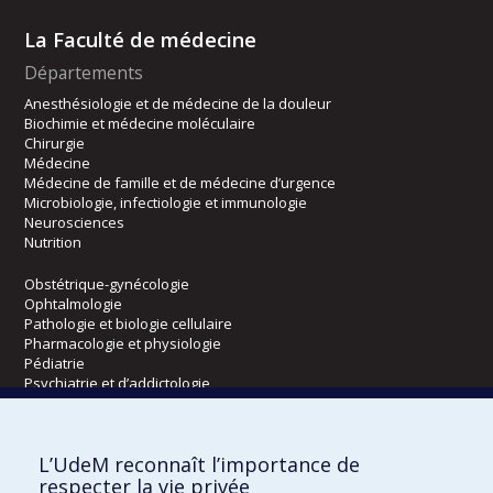
La Faculté de médecine
Départements
Anesthésiologie et de médecine de la douleur
Biochimie et médecine moléculaire
Chirurgie
Médecine
Médecine de famille et de médecine d’urgence
Microbiologie, infectiologie et immunologie
Neurosciences
Nutrition
Obstétrique-gynécologie
Ophtalmologie
Pathologie et biologie cellulaire
Pharmacologie et physiologie
Pédiatrie
Psychiatrie et d’addictologie
Radiologie, radio-oncologie et médecine nucléaire
L’UdeM reconnaît l’importance de
Écoles
respecter la vie privée